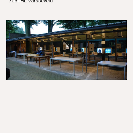
7051HL Varsseveld